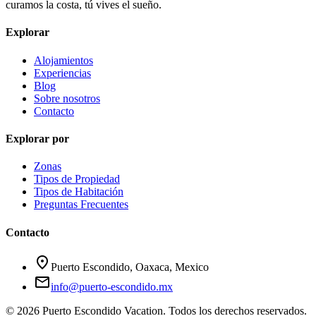
curamos la costa, tú vives el sueño.
Explorar
Alojamientos
Experiencias
Blog
Sobre nosotros
Contacto
Explorar por
Zonas
Tipos de Propiedad
Tipos de Habitación
Preguntas Frecuentes
Contacto
location_on
Puerto Escondido, Oaxaca, Mexico
mail
info@puerto-escondido.mx
© 2026 Puerto Escondido Vacation. Todos los derechos reservados.