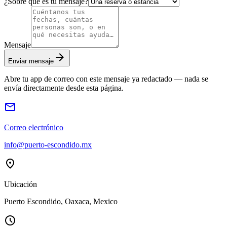
¿Sobre qué es tu mensaje?
Mensaje
arrow_forward
Enviar mensaje
Abre tu app de correo con este mensaje ya redactado — nada se
envía directamente desde esta página.
mail
Correo electrónico
info@puerto-escondido.mx
location_on
Ubicación
Puerto Escondido, Oaxaca, Mexico
schedule