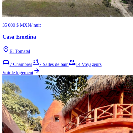
35 000 $ MXN
/ nuit
Casa Emelina
location_on
El Tomatal
bed
bathtub
group
7
Chambres
7
Salles de bain
14
Voyageurs
arrow_forward
Voir le logement