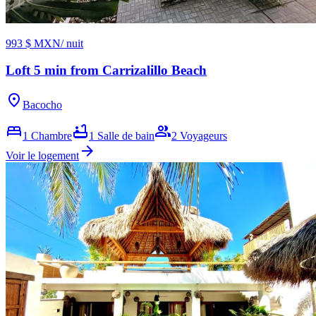
993 $ MXN
/ nuit
Loft 5 min from Carrizalillo Beach
location_on
Bacocho
bed
bathtub
group
1
Chambre
1
Salle de bain
2
Voyageurs
arrow_forward
Voir le logement