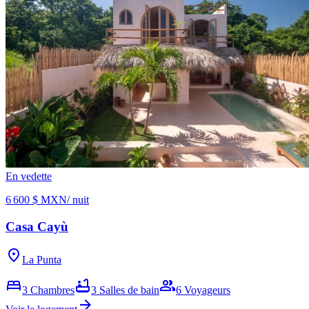
En vedette
6 600 $ MXN
/ nuit
Casa Cayù
location_on
La Punta
bed
bathtub
group
3
Chambres
3
Salles de bain
6
Voyageurs
arrow_forward