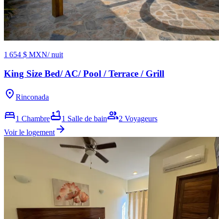
1 654 $ MXN
/ nuit
King Size Bed/ AC/ Pool / Terrace / Grill
location_on
Rinconada
bed
bathtub
group
1
Chambre
1
Salle de bain
2
Voyageurs
arrow_forward
Voir le logement