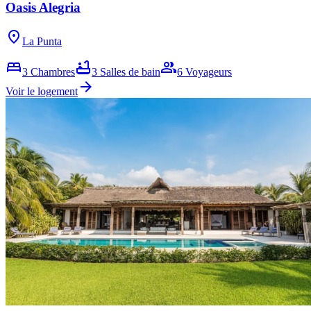
Oasis Alegria
location_on
La Punta
bed
bathtub
group
3
Chambres
3
Salles de bain
6
Voyageurs
arrow_forward
Voir le logement