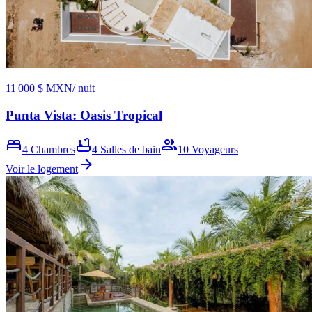
11 000 $ MXN
/ nuit
Punta Vista: Oasis Tropical
bed
bathtub
group
4
Chambres
4
Salles de bain
10
Voyageurs
arrow_forward
Voir le logement