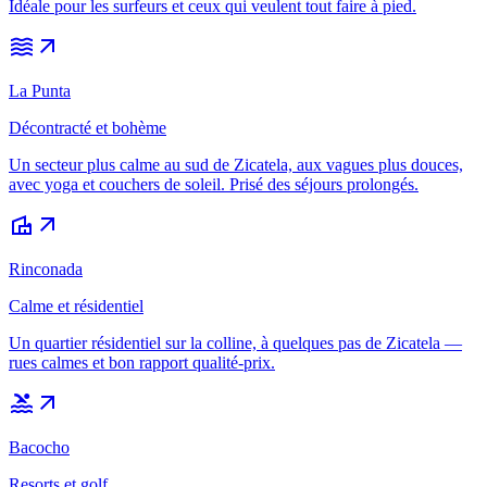
Idéale pour les surfeurs et ceux qui veulent tout faire à pied.
waves
arrow_outward
La Punta
Décontracté et bohème
Un secteur plus calme au sud de Zicatela, aux vagues plus douces,
avec yoga et couchers de soleil. Prisé des séjours prolongés.
villa
arrow_outward
Rinconada
Calme et résidentiel
Un quartier résidentiel sur la colline, à quelques pas de Zicatela —
rues calmes et bon rapport qualité-prix.
pool
arrow_outward
Bacocho
Resorts et golf