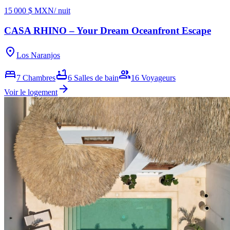
15 000 $ MXN
/ nuit
CASA RHINO – Your Dream Oceanfront Escape
location_on
Los Naranjos
bed
bathtub
group
7
Chambres
6
Salles de bain
16
Voyageurs
arrow_forward
Voir le logement