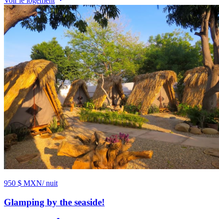
Voir le logement
950 $ MXN
/ nuit
Glamping by the seaside!