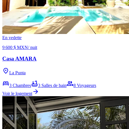
En vedette
9 600 $ MXN
/ nuit
Casa AMARA
location_on
La Punta
bed
bathtub
group
3
Chambres
3
Salles de bain
8
Voyageurs
arrow_forward
Voir le logement