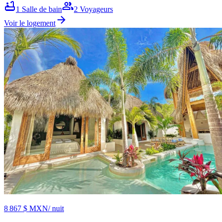
bathtub
group
1
Salle de bain
2
Voyageurs
arrow_forward
Voir le logement
8 867 $ MXN
/ nuit