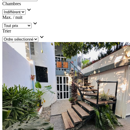
Chambres
expand_more
Max. / nuit
expand_more
Trier
expand_more