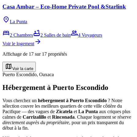
Casa Ambar – Eco-Home Private Pool &Starlink
location_on
La Punta
bed
bathtub
group
2
Chambres
2
Salles de bain
4
Voyageurs
arrow_forward
Voir le logement
Affichage de
17
sur
17
propriétés
map
Voir la carte
Puerto Escondido, Oaxaca
Hébergement à Puerto Escondido
Vous cherchez un
hébergement à Puerto Escondido
? Notre
sélection couvre les meilleurs quartiers de cette ville côtière du
Pacifique — des vagues de
Zicatela
et
La Punta
aux criques plus
calmes de
Carrizalillo
et
Rinconada
. Chaque logement se réserve
directement auprès du propriétaire
, pour un prix transparent du
début à la fin.