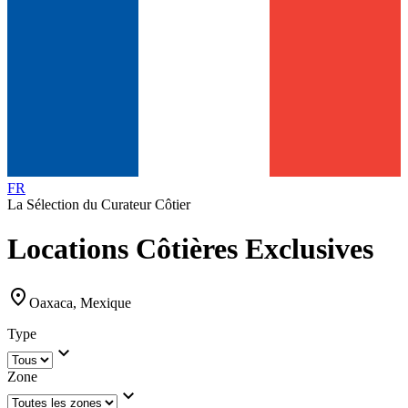
FR
La Sélection du Curateur Côtier
Locations Côtières Exclusives
location_on
Oaxaca, Mexique
Type
expand_more
Zone
expand_more