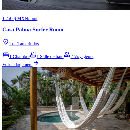
1 250 $ MXN
/ nuit
Casa Palma Surfer Room
location_on
Los Tamarindos
bed
bathtub
group
1
Chambre
1
Salle de bain
2
Voyageurs
arrow_forward
Voir le logement