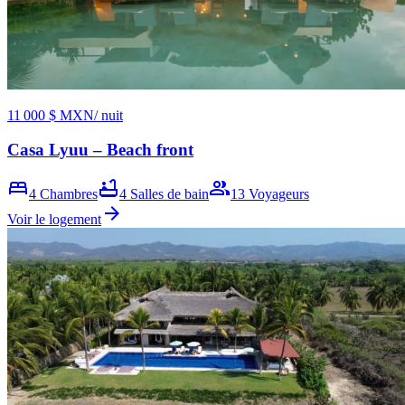
11 000 $ MXN
/ nuit
Casa Lyuu – Beach front
bed
bathtub
group
4
Chambres
4
Salles de bain
13
Voyageurs
arrow_forward
Voir le logement