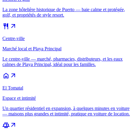
La zone hôtelière historique de Puerto — baie calme et protégée,
golf, et propriétés de style resort.
restaurant
arrow_outward
Centre-ville
Marché local et Playa Principal
Le centre-ville — marché, pharmacies, distributeurs, et les eaux
calmes de Playa Principal, idéal pour les familles.
home
arrow_outward
El Tomatal
Espace et intimité
Un quartier résidentiel en expansion, à quelques minutes en voiture
— maisons plus grandes et intimité, pratique en voiture de location.
forest
arrow_outward