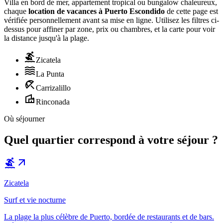
Villa en bord de mer, appartement tropical ou bungalow chaleureux,
chaque
location de vacances à Puerto Escondido
de cette page est
vérifiée personnellement avant sa mise en ligne. Utilisez les filtres ci-
dessus pour affiner par zone, prix ou chambres, et la carte pour voir
la distance jusqu'à la plage.
surfing
Zicatela
waves
La Punta
beach_access
Carrizalillo
villa
Rinconada
Où séjourner
Quel quartier correspond à votre séjour ?
surfing
arrow_outward
Zicatela
Surf et vie nocturne
La plage la plus célèbre de Puerto, bordée de restaurants et de bars.