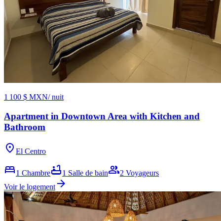
1 100 $ MXN
/ nuit
Apartment in Downtown Area with Kitchen and
Bathroom
location_on
El Centro
bed
bathtub
group
1
Chambre
1
Salle de bain
2
Voyageurs
arrow_forward
Voir le logement