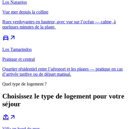
Los Naranjos
Vue mer depuis la colline
Rues verdoyantes en hauteur, avec vue sur l’océan — calme, à
quelques minutes de la plage.
directions_car
arrow_outward
Los Tamarindos
Pratique et central
Quartier résidentiel entre l’aéroport et les plages — pratique en cas
d’arrivée tardive ou de départ matinal.
Quel type de logement ?
Choisissez le type de logement pour votre
séjour
deck
arrow_outward
Villa en bord de mer