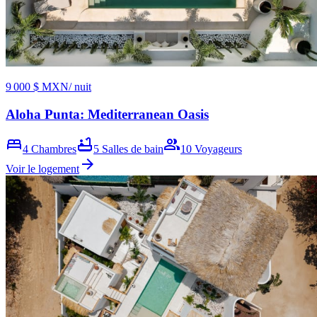
9 000 $ MXN
/ nuit
Aloha Punta: Mediterranean Oasis
bed
bathtub
group
4
Chambres
5
Salles de bain
10
Voyageurs
arrow_forward
Voir le logement