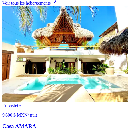
arrow_forward
Voir tous les hébergements
En vedette
9 600 $ MXN
/ nuit
Casa AMARA