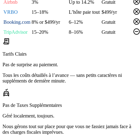
cance
Airbnb
3%
Up to 14.2%
Gratuit
cance
VRBO
15–18%
L’hôte paie tout
$499/yr
cance
Booking.com
8% or $499/yr
6–12%
Gratuit
remove_circl
TripAdvisor
15–20%
8–16%
Gratuit
receipt_long
Tarifs Clairs
Pas de surprise au paiement.
Tous les coûts détaillés à l’avance — sans petits caractères ni
suppléments de dernière minute.
no_crash
Pas de Taxes Supplémentaires
Géré localement, toujours.
Nous gérons tout sur place pour que vous ne fassiez jamais face à
des charges fiscales imprévues.