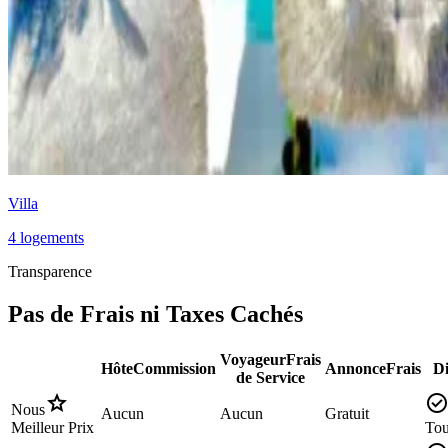
Villa
4 logements
Transparence
Pas de Frais ni Taxes Cachés
Voyageur
Frais
Hôte
Commission
Annonce
Frais
Di
de Service
star
check_circl
Nous
Aucun
Aucun
Gratuit
Meilleur Prix
Tou