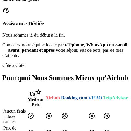
support_agent
Assistance Dédiée
Nous sommes là du début à la fin.
Contactez notre équipe locale par
téléphone, WhatsApp ou e-mail
—
avant, pendant et après
votre séjour. Pas de bots, pas de files
d’attente.
Côte à Côte
Pourquoi Nous Sommes Mieux qu’Airbnb
star
Us
Airbnb
Booking.com
VRBO
TripAdvisor
Meilleur
Prix
Aucun
frais
check_circle
cancel
cancel
cancel
cancel
ni taxe
cachés
Prix de