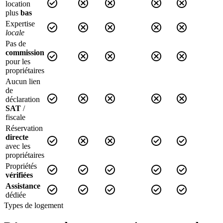
check_circle
cancel
cancel
cancel
cancel
location
plus
bas
Expertise
check_circle
cancel
cancel
cancel
cancel
locale
Pas de
commission
check_circle
cancel
cancel
cancel
cancel
pour les
propriétaires
Aucun lien
de
check_circle
cancel
cancel
cancel
cancel
déclaration
SAT
/
fiscale
Réservation
directe
check_circle
cancel
cancel
check_circle
check_circle
avec les
propriétaires
Propriétés
check_circle
check_circle
check_circle
check_circle
check_circle
vérifiées
Assistance
check_circle
check_circle
check_circle
check_circle
check_circle
dédiée
Types de logement