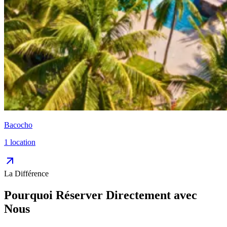
Bacocho
1 location
arrow_outward
La Différence
Pourquoi Réserver Directement avec
Nous