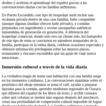
destino y aceleran el aprendizaje del español gracias a las
conversaciones diarias con las familias anfitrionas.
En Puerto Escondido, este tipo de hospedaje suele incluir una
recámara privada dentro de una casa familiar, baño compartido
(aunque algunas familias ofrecen baño privado), y comidas
preparadas con ingredientes y recetas oaxaqueñas auténticas
transmitidas de generación en generación. A diferencia del
hospedaje comercial, donde solo eres un cliente más, los huéspedes
de este tipo de renta se convierten en miembros temporales de la
familia, participan en la rutina diaria, celebran ocasiones especiales y
obtienen información privilegiada sobre las mejores playas,
restaurantes y rincones escondidos que las guías de viaje nunca
mencionan.
Inmersión cultural a través de la vida diaria
La verdadera magia de rentar una habitación con una familia surge
en los momentos cotidianos. Las conversaciones matutinas sobre el
pronóstico del oleaje mientras se toma el café, ayudar a preparar
tlayudas para la comida, aprender modismos regionales de Oaxaca
que difieren del español de los libros de texto, y recibir consejos
sobre qué colonias se sienten más seguras después del anochecer,
crean una profundidad de comprensión cultural imposible de lograr
desde una habitación de hotel. Las familias anfitrionas a menudo