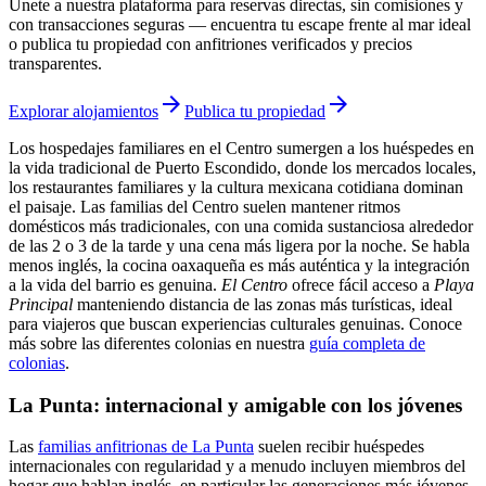
Únete a nuestra plataforma para reservas directas, sin comisiones y
con transacciones seguras — encuentra tu escape frente al mar ideal
o publica tu propiedad con anfitriones verificados y precios
transparentes.
arrow_forward
arrow_forward
Explorar alojamientos
Publica tu propiedad
Los hospedajes familiares en el Centro sumergen a los huéspedes en
la vida tradicional de Puerto Escondido, donde los mercados locales,
los restaurantes familiares y la cultura mexicana cotidiana dominan
el paisaje. Las familias del Centro suelen mantener ritmos
domésticos más tradicionales, con una comida sustanciosa alrededor
de las 2 o 3 de la tarde y una cena más ligera por la noche. Se habla
menos inglés, la cocina oaxaqueña es más auténtica y la integración
a la vida del barrio es genuina.
El Centro
ofrece fácil acceso a
Playa
Principal
manteniendo distancia de las zonas más turísticas, ideal
para viajeros que buscan experiencias culturales genuinas. Conoce
más sobre las diferentes colonias en nuestra
guía completa de
colonias
.
La Punta: internacional y amigable con los jóvenes
Las
familias anfitrionas de La Punta
suelen recibir huéspedes
internacionales con regularidad y a menudo incluyen miembros del
hogar que hablan inglés, en particular las generaciones más jóvenes.