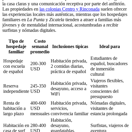
la casa claras y una comunicación receptiva por parte del anfitrión.
Las propiedades en
las colonias Centro y Rinconada
suelen ofrecer
las experiencias locales más auténticas, mientras que los hospedajes
familiares en
La Punta
y
Zicatela
tienden a atraer a familias más
jóvenes y de mentalidad internacional, acostumbradas a recibir
surfistas y nómadas digitales.
Tipo de
Costo
hospedaje
semanal
Inclusiones típicas
Ideal para
familiar
promedio
Estudiantes de
Hospedaje
Habitación privada,
200-300
español, buscadores
con escuela
2 comidas diarias,
USD
de inmersión
de español
práctica de español
cultural
Viajeros flexibles,
Habitación privada,
Reserva
245-350
visitantes
desayuno, acceso a
independiente
USD
conscientes del
WiFi
presupuesto
Renta de
400-600
Habitación privada,
Nómadas digitales,
habitación a
USD
servicios,
visitantes de
largo plazo
mensuales
convivencia familiar
estancia prolongada
Habitación,
Habitación en
280-400
desayuno,
Surfistas, viajeros de
casa de surf
USD
guardatablas,
aventura