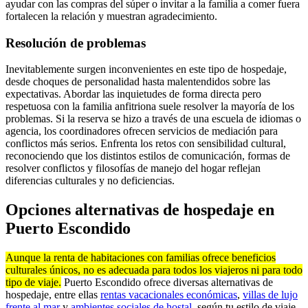
ayudar con las compras del súper o invitar a la familia a comer fuera
fortalecen la relación y muestran agradecimiento.
Resolución de problemas
Inevitablemente surgen inconvenientes en este tipo de hospedaje,
desde choques de personalidad hasta malentendidos sobre las
expectativas. Abordar las inquietudes de forma directa pero
respetuosa con la familia anfitriona suele resolver la mayoría de los
problemas. Si la reserva se hizo a través de una escuela de idiomas o
agencia, los coordinadores ofrecen servicios de mediación para
conflictos más serios. Enfrenta los retos con sensibilidad cultural,
reconociendo que los distintos estilos de comunicación, formas de
resolver conflictos y filosofías de manejo del hogar reflejan
diferencias culturales y no deficiencias.
Opciones alternativas de hospedaje en
Puerto Escondido
Aunque la renta de habitaciones con familias ofrece beneficios
culturales únicos, no es adecuada para todos los viajeros ni para todo
tipo de viaje.
Puerto Escondido ofrece diversas alternativas de
hospedaje, entre ellas
rentas vacacionales económicas
,
villas de lujo
frente al mar
y
ambientes sociales de hostal
, según tu estilo de viaje,