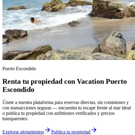
Puerto Escondido
Renta tu propiedad con Vacation Puerto
Escondido
Únete a nuestra plataforma para reservas directas, sin comisiones y
con transacciones seguras — encuentra tu escape frente al mar ideal
o publica tu propiedad con anfitriones verificados y precios
transparentes.
arrow_forward
arrow_forward
Explorar alojamientos
Publica tu propiedad