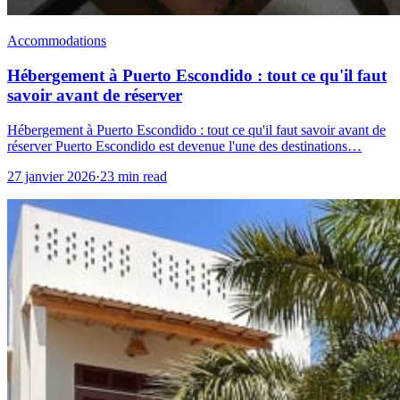
Accommodations
Hébergement à Puerto Escondido : tout ce qu'il faut
savoir avant de réserver
Hébergement à Puerto Escondido : tout ce qu'il faut savoir avant de
réserver Puerto Escondido est devenue l'une des destinations…
27 janvier 2026
·
23 min read