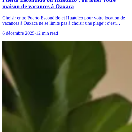
maison de vacances à Oaxaca
Choisir entre Puerto Escondido et Huatulco pour votre location de
vacances à Oaxaca ne se limite pas à choisir une plage’: c’est…
6 décembre 2025
·
12 min read