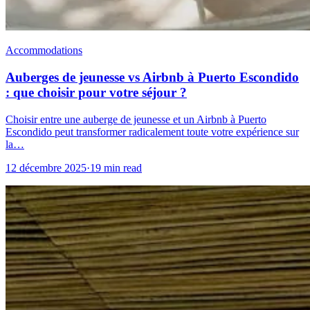
Accommodations
Auberges de jeunesse vs Airbnb à Puerto Escondido
: que choisir pour votre séjour ?
Choisir entre une auberge de jeunesse et un Airbnb à Puerto
Escondido peut transformer radicalement toute votre expérience sur
la…
12 décembre 2025
·
19 min read