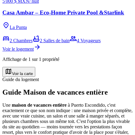
5 000 $ MXN
/ nuit
Casa Ambar – Eco-Home Private Pool &Starlink
location_on
La Punta
bed
bathtub
group
2
Chambres
2
Salles de bain
4
Voyageurs
arrow_forward
Voir le logement
Affichage de
1
sur
1
propriété
map
Voir la carte
Guide du logement
Guide Maison de vacances entière
Une
maison de vacances entière
à Puerto Escondido, c'est
exactement ce que son nom indique : une maison privée et complète,
avec une vraie cuisine, un salon et une salle à manger séparés, et
plusieurs chambres sous un même toit. C'est l'option la plus vivable
du site au quotidien — moins tournée vers les prestations façon
resort, plus vers le confort pratique d'avoir de la place pour s'étaler,