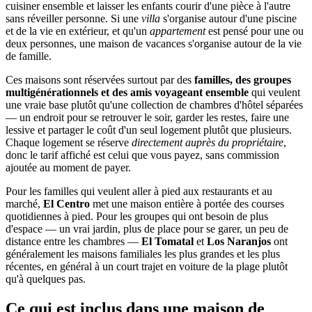
cuisiner ensemble et laisser les enfants courir d'une pièce à l'autre
sans réveiller personne. Si une
villa
s'organise autour d'une piscine
et de la vie en extérieur, et qu'un
appartement
est pensé pour une ou
deux personnes, une maison de vacances s'organise autour de la vie
de famille.
Ces maisons sont réservées surtout par des
familles, des groupes
multigénérationnels et des amis voyageant ensemble
qui veulent
une vraie base plutôt qu'une collection de chambres d'hôtel séparées
— un endroit pour se retrouver le soir, garder les restes, faire une
lessive et partager le coût d'un seul logement plutôt que plusieurs.
Chaque logement se réserve
directement auprès du propriétaire
,
donc le tarif affiché est celui que vous payez, sans commission
ajoutée au moment de payer.
Pour les familles qui veulent aller à pied aux restaurants et au
marché,
El Centro
met une maison entière à portée des courses
quotidiennes à pied. Pour les groupes qui ont besoin de plus
d'espace — un vrai jardin, plus de place pour se garer, un peu de
distance entre les chambres —
El Tomatal
et
Los Naranjos
ont
généralement les maisons familiales les plus grandes et les plus
récentes, en général à un court trajet en voiture de la plage plutôt
qu'à quelques pas.
Ce qui est inclus dans une maison de