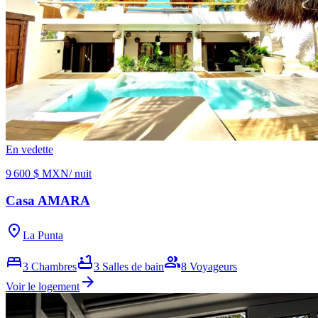
En vedette
9 600 $ MXN
/ nuit
Casa AMARA
location_on
La Punta
bed
bathtub
group
3
Chambres
3
Salles de bain
8
Voyageurs
arrow_forward
Voir le logement