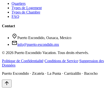
Quartiers
Types de Logement
Types de Chambre
FAQ
Contact
location_on
Puerto Escondido, Oaxaca, Mexico
mail
info@puerto-escondido.mx
© 2026 Puerto Escondido Vacation. Tous droits réservés.
Politique de Confidentialité
·
Conditions de Service
·
Suppression des
Données
Puerto Escondido · Zicatela · La Punta · Carrizalillo · Bacocho
arrow_upward