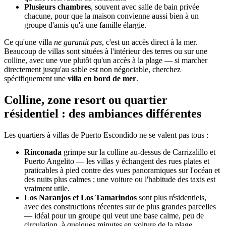
Plusieurs chambres
, souvent avec salle de bain privée
chacune, pour que la maison convienne aussi bien à un
groupe d'amis qu'à une famille élargie.
Ce qu'une villa
ne garantit pas
, c'est un accès direct à la mer.
Beaucoup de villas sont situées à l'intérieur des terres ou sur une
colline, avec une vue plutôt qu'un accès à la plage — si marcher
directement jusqu'au sable est non négociable, cherchez
spécifiquement une
villa en bord de mer
.
Colline, zone resort ou quartier
résidentiel : des ambiances différentes
Les quartiers à villas de Puerto Escondido ne se valent pas tous :
Rinconada
grimpe sur la colline au-dessus de Carrizalillo et
Puerto Angelito — les villas y échangent des rues plates et
praticables à pied contre des vues panoramiques sur l'océan et
des nuits plus calmes ; une voiture ou l'habitude des taxis est
vraiment utile.
Los Naranjos et Los Tamarindos
sont plus résidentiels,
avec des constructions récentes sur de plus grandes parcelles
— idéal pour un groupe qui veut une base calme, peu de
circulation, à quelques minutes en voiture de la plage.