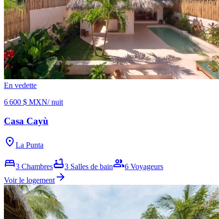
En vedette
6 600 $ MXN
/ nuit
Casa Cayù
location_on
La Punta
bed
bathtub
group
3
Chambres
3
Salles de bain
6
Voyageurs
arrow_forward
Voir le logement