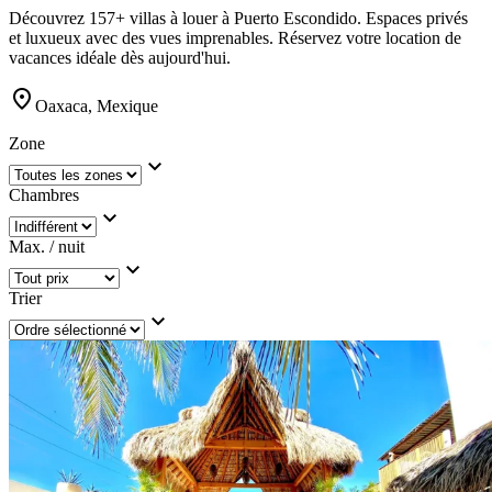
Découvrez 157+ villas à louer à Puerto Escondido. Espaces privés
et luxueux avec des vues imprenables. Réservez votre location de
vacances idéale dès aujourd'hui.
location_on
Oaxaca, Mexique
Zone
expand_more
Chambres
expand_more
Max. / nuit
expand_more
Trier
expand_more