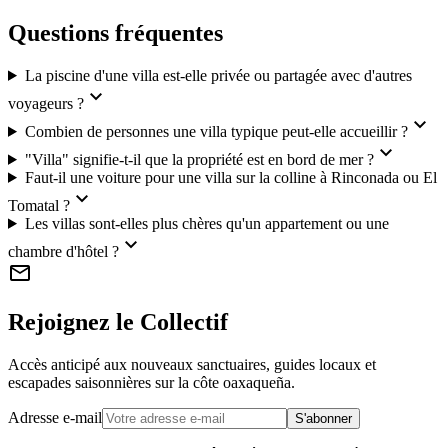
Questions fréquentes
La piscine d'une villa est-elle privée ou partagée avec d'autres
expand_more
voyageurs ?
expand_more
Combien de personnes une villa typique peut-elle accueillir ?
expand_more
"Villa" signifie-t-il que la propriété est en bord de mer ?
Faut-il une voiture pour une villa sur la colline à Rinconada ou El
expand_more
Tomatal ?
Les villas sont-elles plus chères qu'un appartement ou une
expand_more
chambre d'hôtel ?
mail
Rejoignez le Collectif
Accès anticipé aux nouveaux sanctuaires, guides locaux et
escapades saisonnières sur la côte oaxaqueña.
Adresse e-mail
S'abonner