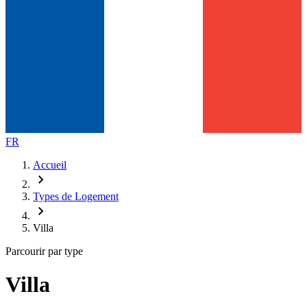
FR
Accueil
chevron_right
Types de Logement
chevron_right
Villa
Parcourir par type
Villa