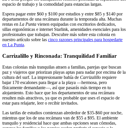
espacio de trabajo y la comodidad para estancias largas.
Espera pagar entre $60 y $100 por estudios y entre $85 y $140 por
departamentos de una recámara durante la temporada alta. Muchas
rentas en
La Punta
vienen equipadas con escritorios dedicados,
sillas ergonómicas e internet Starlink, amenidades esenciales para los
profesionales que trabajan. Descubre más sobre esta colonia en
nuestro artículo sobre las
cinco razones principales para hospedarte
en La Punta
.
Carrizalillo y Rinconada: Tranquilidad Familiar
Estas colonias más tranquilas atraen a familias, parejas que buscan
paz y viajeros que priorizan playas aptas para nadar por encima de la
cultura del surf. La impresionante bahía de
Carrizalillo
requiere
bajar 170 escalones para llegar a la playa —hermosa, pero
físicamente demandante—, así que pasarás más tiempo en tu
alojamiento. Esto hace que los departamentos de una recámara
resulten más atractivos, ya que es probable que uses el espacio de
estar para relajarte, leer o recibir invitados.
Las tarifas de estudios comienzan alrededor de $35-$60 por noche,
mientras que los de una recámara van de $55 a $95. El ambiente
tranquilo y residencial hace que ambas opciones sean cómodas,