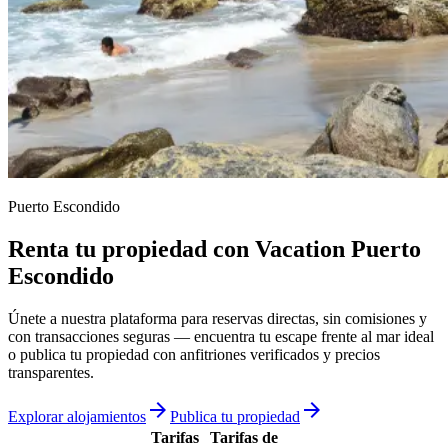
Puerto Escondido
Renta tu propiedad con Vacation Puerto
Escondido
Únete a nuestra plataforma para reservas directas, sin comisiones y
con transacciones seguras — encuentra tu escape frente al mar ideal
o publica tu propiedad con anfitriones verificados y precios
transparentes.
arrow_forward
arrow_forward
Explorar alojamientos
Publica tu propiedad
Tarifas
Tarifas de