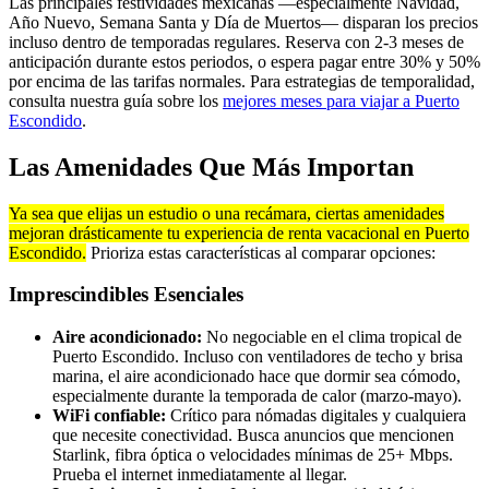
Las principales festividades mexicanas —especialmente Navidad,
Año Nuevo, Semana Santa y Día de Muertos— disparan los precios
incluso dentro de temporadas regulares. Reserva con 2-3 meses de
anticipación durante estos periodos, o espera pagar entre 30% y 50%
por encima de las tarifas normales. Para estrategias de temporalidad,
consulta nuestra guía sobre los
mejores meses para viajar a Puerto
Escondido
.
Las Amenidades Que Más Importan
Ya sea que elijas un estudio o una recámara, ciertas amenidades
mejoran drásticamente tu experiencia de renta vacacional en Puerto
Escondido.
Prioriza estas características al comparar opciones:
Imprescindibles Esenciales
Aire acondicionado:
No negociable en el clima tropical de
Puerto Escondido. Incluso con ventiladores de techo y brisa
marina, el aire acondicionado hace que dormir sea cómodo,
especialmente durante la temporada de calor (marzo-mayo).
WiFi confiable:
Crítico para nómadas digitales y cualquiera
que necesite conectividad. Busca anuncios que mencionen
Starlink, fibra óptica o velocidades mínimas de 25+ Mbps.
Prueba el internet inmediatamente al llegar.