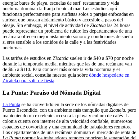
energía: bares de playa, escuelas de surf, restaurantes y vida
nocturna dominan la franja frente al mar. Los estudios aquí
funcionan perfectamente para surfistas solos o parejas enfocadas en
surfear, que buscan alojamiento básico y accesible a pasos del
oleaje. Sin embargo, el nivel de actividad de
Zicatela
las 24 horas
puede representar un problema de ruido; los departamentos de una
recámara ofrecen mejor aislamiento sonoro y condiciones de sueño
si eres sensible a los sonidos de la calle y a las festividades
nocturnas.
Las tarifas de estudios en
Zicatela
suelen ir de $40 a $70 por noche
durante la temporada media, mientras que las de una recámara van
de $65 a $110. Para conocer más sobre la vida nocturna y el
ambiente social, consulta nuestra guía sobre
dónde hospedarte en
Zicatela para salir de fiesta
.
La Punta: Paraíso del Nómada Digital
La Punta
se ha convertido en la sede de los nómadas digitales de
Puerto Escondido, con un ambiente más tranquilo que
Zicatela
, pero
manteniendo un excelente acceso a la playa y cultura de cafés. La
colonia cuenta con internet de alta velocidad confiable, numerosos
espacios de coworking y una comunidad de trabajadores remotos.
Los departamentos de una recámara dominan el mercado de renta de
La Punta
porque los trabajadores remotos priorizan la separación del