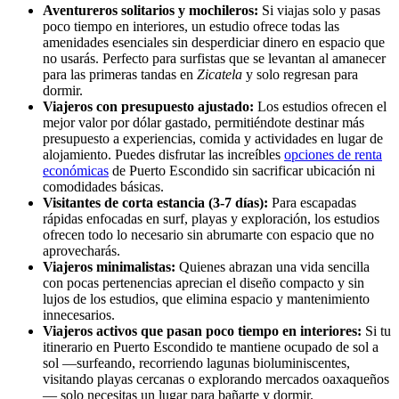
Aventureros solitarios y mochileros:
Si viajas solo y pasas
poco tiempo en interiores, un estudio ofrece todas las
amenidades esenciales sin desperdiciar dinero en espacio que
no usarás. Perfecto para surfistas que se levantan al amanecer
para las primeras tandas en
Zicatela
y solo regresan para
dormir.
Viajeros con presupuesto ajustado:
Los estudios ofrecen el
mejor valor por dólar gastado, permitiéndote destinar más
presupuesto a experiencias, comida y actividades en lugar de
alojamiento. Puedes disfrutar las increíbles
opciones de renta
económicas
de Puerto Escondido sin sacrificar ubicación ni
comodidades básicas.
Visitantes de corta estancia (3-7 días):
Para escapadas
rápidas enfocadas en surf, playas y exploración, los estudios
ofrecen todo lo necesario sin abrumarte con espacio que no
aprovecharás.
Viajeros minimalistas:
Quienes abrazan una vida sencilla
con pocas pertenencias aprecian el diseño compacto y sin
lujos de los estudios, que elimina espacio y mantenimiento
innecesarios.
Viajeros activos que pasan poco tiempo en interiores:
Si tu
itinerario en Puerto Escondido te mantiene ocupado de sol a
sol —surfeando, recorriendo lagunas bioluminiscentes,
visitando playas cercanas o explorando mercados oaxaqueños
— solo necesitas un lugar para bañarte y dormir.