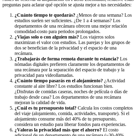
preguntas para aclarar qué opción se ajusta mejor a tus necesidades:
¿Cuánto tiempo te quedarás?
¿Menos de una semana? Los
estudios suelen ser suficientes. ¿De 1 a 4 semanas? Los
departamentos de una recámara ofrecen una mejor relación
comodidad-costo para periodos prolongados.
¿Viajas solo o con alguien más?
Los viajeros solos
maximizan el valor con estudios. Las parejas y los grupos de
dos se benefician de la privacidad y el espacio de una
recámara.
¿Trabajarás de forma remota durante tu estancia?
Los
nómadas digitales prefieren claramente los departamentos de
una recámara por la separación del espacio de trabajo y la
privacidad para videollamadas.
¿Cuánto tiempo pasarás en el alojamiento?
¿Actividad
constante al aire libre? Los estudios funcionan bien.
¿Disfrutas de comidas caseras, noches de película o días de
trabajo desde casa? Los departamentos de una recámara
mejoran la calidad de vida.
¿Cuál es tu presupuesto total?
Calcula los costos completos
del viaje (alojamiento, comida, actividades, transporte). Si el
alojamiento consume más del 40% de tu presupuesto,
considera un estudio para liberar fondos para experiencias.
¿Valoras la privacidad más que el ahorro?
El costo
adicional de un departamento de una recámara (~30-40%