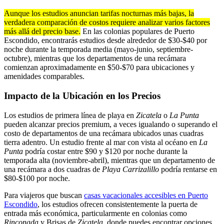
Aunque los estudios anuncian tarifas nocturnas más bajas, la
verdadera comparación de costos requiere analizar varios factores
más allá del precio base.
En las colonias populares de Puerto
Escondido, encontrarás estudios desde alrededor de $30-$40 por
noche durante la temporada media (mayo-junio, septiembre-
octubre), mientras que los departamentos de una recámara
comienzan aproximadamente en $50-$70 para ubicaciones y
amenidades comparables.
Impacto de la Ubicación en los Precios
Los estudios de primera línea de playa en
Zicatela
o
La Punta
pueden alcanzar precios premium, a veces igualando o superando el
costo de departamentos de una recámara ubicados unas cuadras
tierra adentro. Un estudio frente al mar con vista al océano en
La
Punta
podría costar entre $90 y $120 por noche durante la
temporada alta (noviembre-abril), mientras que un departamento de
una recámara a dos cuadras de
Playa Carrizalillo
podría rentarse en
$80-$100 por noche.
Para viajeros que buscan
casas vacacionales accesibles en Puerto
Escondido
, los estudios ofrecen consistentemente la puerta de
entrada más económica, particularmente en colonias como
Rinconada
y Brisas de
Zicatela
, donde puedes encontrar opciones