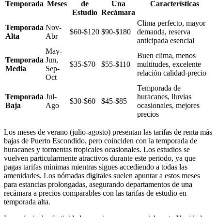
Temporada
Meses
de
Una
Características
Estudio
Recámara
Clima perfecto, mayor
Temporada
Nov-
$60-$120
$90-$180
demanda, reserva
Alta
Abr
anticipada esencial
May-
Buen clima, menos
Temporada
Jun,
$35-$70
$55-$110
multitudes, excelente
Media
Sep-
relación calidad-precio
Oct
Temporada de
Temporada
Jul-
huracanes, lluvias
$30-$60
$45-$85
Baja
Ago
ocasionales, mejores
precios
Los meses de verano (julio-agosto) presentan las tarifas de renta más
bajas de Puerto Escondido, pero coinciden con la temporada de
huracanes y tormentas tropicales ocasionales. Los estudios se
vuelven particularmente atractivos durante este periodo, ya que
pagas tarifas mínimas mientras sigues accediendo a todas las
amenidades. Los nómadas digitales suelen apuntar a estos meses
para estancias prolongadas, asegurando departamentos de una
recámara a precios comparables con las tarifas de estudio en
temporada alta.