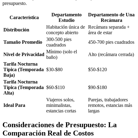
presupuesto.
Departamento
Departamento de Una
Característica
Estudio
Recámara
Habitación única de
Recámara separada +
Distribución
concepto abierto
área de estar
300-500 pies
Tamaño Promedio
450-700 pies cuadrados
cuadrados
Mínimo (solo el
Nivel de Privacidad
Alto (recámara cerrada)
baño)
Tarifa Nocturna
Típica (Temporada
$30-$80
$50-$120
Baja)
Tarifa Nocturna
Típica (Temporada
$60-$110
$90-$180
Alta)
Viajeros solos,
Parejas, trabajadores
Ideal Para
minimalistas,
remotos, estancias más
estancias cortas
largas
Consideraciones de Presupuesto: La
Comparación Real de Costos