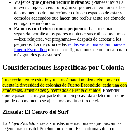
Viajeros que quieren recibir invitados:
¿Planeas invitar a
nuevos amigos a cenar o organizar pequeñas reuniones? Los
departamentos de una recámara ofrecen espacios de estar y
comedor adecuados que hacen que recibir gente sea cómodo
en lugar de incómodo.
Familias con bebés o niños pequeños:
Una recámara
separada permite a los padres mantener sus rutinas nocturnas
—leer, relajarse, ver programas— después de acostar a los
pequeños. La mayoría de las
rentas vacacionales familiares en
Puerto Escondido
ofrecen configuraciones de una recámara o
más grandes por esta razón.
Consideraciones Específicas por Colonia
Tu elección entre estudio y una recámara también debe tomar en
cuenta la diversidad de colonias de Puerto Escondido, cada una con
atmósferas, amenidades y mercados de renta distintos.
Entender
dónde pasarás la mayor parte de tu tiempo ayuda a determinar qué
tipo de departamento se ajusta mejor a tu estilo de vida.
Zicatela: El Centro del Surf
La
Playa Zicatela
atrae a surfistas internacionales que buscan las
legendarias olas del Pipeline mexicano. Esta colonia vibra con