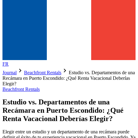
FR
chevron_right
chevron_right
Journal
Beachfront Rentals
Estudio vs. Departamentos de una
Recámara en Puerto Escondido: ¿Qué Renta Vacacional Deberías
Elegir?
Beachfront Rentals
Estudio vs. Departamentos de una
Recámara en Puerto Escondido: ¿Qué
Renta Vacacional Deberías Elegir?
Elegir entre un estudio y un departamento de una recámara puede
definir el éxito de tu experiencia vacacional en Puerto Escondido. Ya