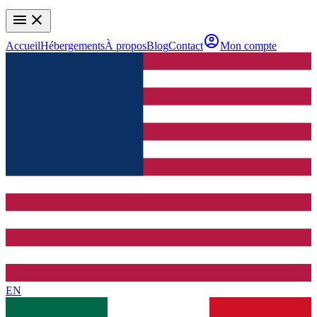
menu
close
account_circle
Accueil
Hébergements
À propos
Blog
Contact
Mon compte
EN