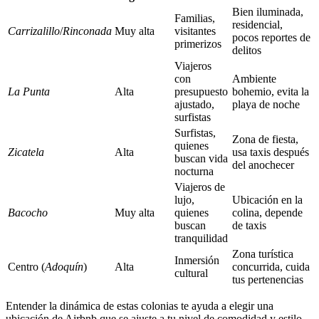
Bien iluminada,
Familias,
residencial,
Carrizalillo
/
Rinconada
Muy alta
visitantes
pocos reportes de
primerizos
delitos
Viajeros
con
Ambiente
La Punta
Alta
presupuesto
bohemio, evita la
ajustado,
playa de noche
surfistas
Surfistas,
Zona de fiesta,
quienes
Zicatela
Alta
usa taxis después
buscan vida
del anochecer
nocturna
Viajeros de
lujo,
Ubicación en la
Bacocho
Muy alta
quienes
colina, depende
buscan
de taxis
tranquilidad
Zona turística
Inmersión
Centro (
Adoquín
)
Alta
concurrida, cuida
cultural
tus pertenencias
Entender la dinámica de estas colonias te ayuda a elegir una
ubicación de Airbnb que se ajuste a tu nivel de comodidad y estilo