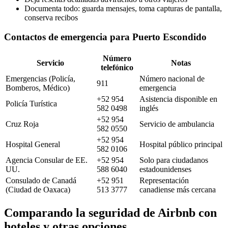
Documenta todo: guarda mensajes, toma capturas de pantalla,
conserva recibos
Contactos de emergencia para Puerto Escondido
Número
Servicio
Notas
telefónico
Emergencias (Policía,
Número nacional de
911
Bomberos, Médico)
emergencia
+52 954
Asistencia disponible en
Policía Turística
582 0498
inglés
+52 954
Cruz Roja
Servicio de ambulancia
582 0550
+52 954
Hospital General
Hospital público principal
582 0106
Agencia Consular de EE.
+52 954
Solo para ciudadanos
UU.
588 6040
estadounidenses
Consulado de Canadá
+52 951
Representación
(Ciudad de Oaxaca)
513 3777
canadiense más cercana
Comparando la seguridad de Airbnb con
hoteles y otras opciones