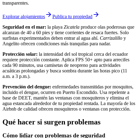
transparentes.
arrow_forward
arrow_forward
Explorar alojamientos
Publica tu propiedad
Seguridad en el mar:
la playa
Zicatela
produce olas poderosas que
alcanzan de 40 a 60 pies y tiene corrientes de resaca fuertes. Solo
surfistas experimentados deben entrar al agua ahí.
Carrizalillo
y
Angelito ofrecen condiciones más tranquilas para nadar.
Protección solar:
la intensidad del sol tropical cerca del ecuador
requiere protección constante. Aplica FPS 50+ apto para arrecifes
cada 90 minutos, usa camisetas de neopreno para actividades
acuáticas prolongadas y busca sombra durante las horas pico (11
a.m. a 3 p.m.).
Prevención del dengue:
enfermedades transmitidas por mosquitos,
incluido el dengue, ocurren en Puerto Escondido. Usa repelente a
base de DEET, mantén las ventanas con mosquiteros y elimina el
agua estancada alrededor de tu propiedad rentada. La mayoría de los
Airbnb de calidad ofrecen mosquiteros o ventanas con protección.
Qué hacer si surgen problemas
Cómo lidiar con problemas de seguridad