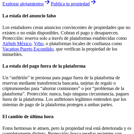
arrow_forward
arrow_forward
Explorar alojamientos
Publica tu propiedad
La estafa del anuncio falso
Los estafadores crean anuncios convincentes de propiedades que no
existen o no están disponibles. Cobran el pago y desaparecen.
Protección: reserva solo a través de plataformas establecidas como
Airbnb México
,
Vrbo
, o plataformas locales de confianza como
Vacation Puerto Escondido
, que verifican la propiedad de los
inmuebles.
La estafa del pago fuera de la plataforma
Un “anfitrión” te presiona para pagar fuera de la plataforma de
reservas mediante transferencia bancaria, tarjetas de regalo o
criptomonedas para “ahorrar comisiones” o por “problemas de la
plataforma”. Protección: nunca, bajo ninguna circunstancia, pagues
fuera de la plataforma. Los anfitriones legítimos entienden que los
sistemas de pago de la plataforma protegen a ambas partes.
El cambio de última hora
Fotos hermosas te atraen, pero la propiedad real está deteriorada y es
completamente distinta. Protección: busca reseñas recientes con