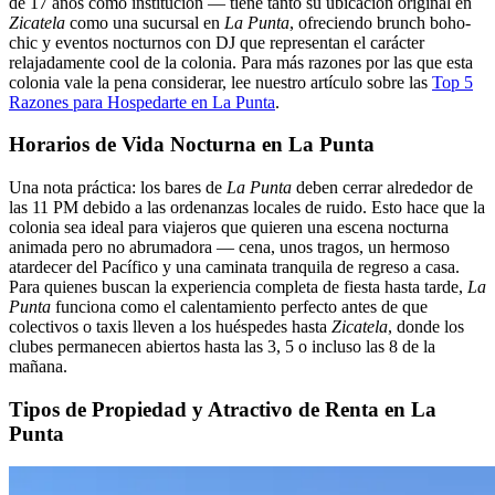
de 17 años como institución — tiene tanto su ubicación original en
Zicatela
como una sucursal en
La Punta
, ofreciendo brunch boho-
chic y eventos nocturnos con DJ que representan el carácter
relajadamente cool de la colonia. Para más razones por las que esta
colonia vale la pena considerar, lee nuestro artículo sobre las
Top 5
Razones para Hospedarte en La Punta
.
Horarios de Vida Nocturna en La Punta
Una nota práctica: los bares de
La Punta
deben cerrar alrededor de
las 11 PM debido a las ordenanzas locales de ruido. Esto hace que la
colonia sea ideal para viajeros que quieren una escena nocturna
animada pero no abrumadora — cena, unos tragos, un hermoso
atardecer del Pacífico y una caminata tranquila de regreso a casa.
Para quienes buscan la experiencia completa de fiesta hasta tarde,
La
Punta
funciona como el calentamiento perfecto antes de que
colectivos o taxis lleven a los huéspedes hasta
Zicatela
, donde los
clubes permanecen abiertos hasta las 3, 5 o incluso las 8 de la
mañana.
Tipos de Propiedad y Atractivo de Renta en La
Punta