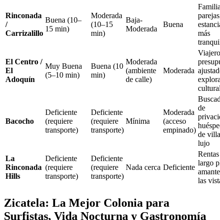
Familia
Rinconada
Moderada
parejas
Buena (10–
Baja-
/
(10–15
Buena
estanci
15 min)
Moderada
Carrizalillo
min)
más
tranqui
Viajer
El Centro /
Moderada
presup
Muy Buena
Buena (10
El
(ambiente
Moderada
ajustad
(5–10 min)
min)
Adoquín
de calle)
explor
cultura
Buscad
de
Deficiente
Deficiente
Moderada
privaci
Bacocho
(requiere
(requiere
Mínima
(acceso
huéspe
transporte)
transporte)
empinado)
de vill
lujo
Rentas
La
Deficiente
Deficiente
largo p
Rinconada
(requiere
(requiere
Nada cerca
Deficiente
amante
Hills
transporte)
transporte)
las vist
Zicatela: La Mejor Colonia para
Surfistas, Vida Nocturna y Gastronomía