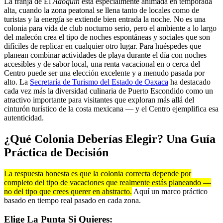
La franja de El
Adoquín
está especialmente animada en temporada
alta, cuando la zona peatonal se llena tanto de locales como de
turistas y la energía se extiende bien entrada la noche. No es una
colonia para vida de club nocturno serio, pero el ambiente a lo largo
del malecón crea el tipo de noches espontáneas y sociales que son
difíciles de replicar en cualquier otro lugar. Para huéspedes que
planean combinar actividades de playa durante el día con noches
accesibles y de sabor local, una renta vacacional en o cerca del
Centro puede ser una elección excelente y a menudo pasada por
alto. La
Secretaría de Turismo del Estado de Oaxaca
ha destacado
cada vez más la diversidad culinaria de Puerto Escondido como un
atractivo importante para visitantes que exploran más allá del
cinturón turístico de la costa mexicana — y el Centro ejemplifica esa
autenticidad.
¿Qué Colonia Deberías Elegir? Una Guía
Práctica de Decisión
La respuesta honesta es que la colonia correcta depende por
completo del tipo de vacaciones que realmente estás planeando —
no del tipo que crees querer en abstracto.
Aquí un marco práctico
basado en tiempo real pasado en cada zona.
Elige La Punta Si Quieres: