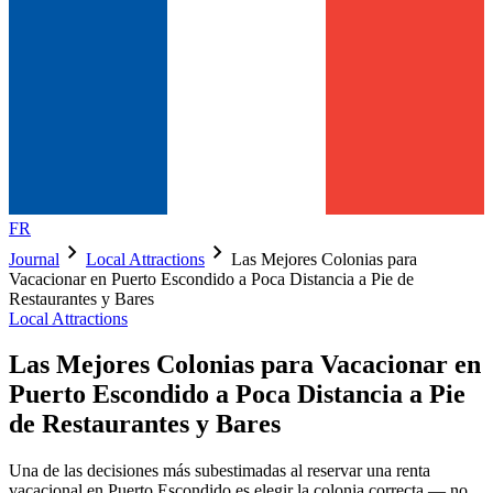
FR
chevron_right
chevron_right
Journal
Local Attractions
Las Mejores Colonias para
Vacacionar en Puerto Escondido a Poca Distancia a Pie de
Restaurantes y Bares
Local Attractions
Las Mejores Colonias para Vacacionar en
Puerto Escondido a Poca Distancia a Pie
de Restaurantes y Bares
Una de las decisiones más subestimadas al reservar una renta
vacacional en Puerto Escondido es elegir la colonia correcta — no