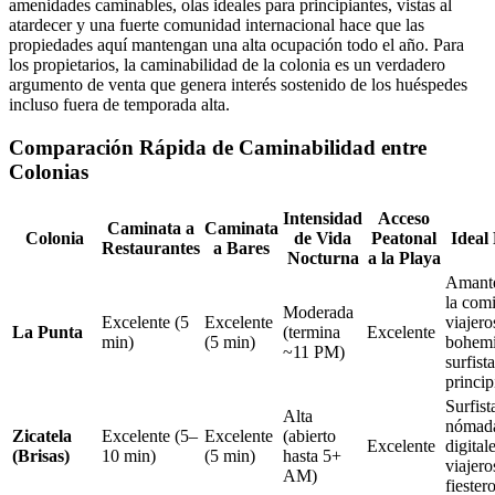
amenidades caminables, olas ideales para principiantes, vistas al
atardecer y una fuerte comunidad internacional hace que las
propiedades aquí mantengan una alta ocupación todo el año. Para
los propietarios, la caminabilidad de la colonia es un verdadero
argumento de venta que genera interés sostenido de los huéspedes
incluso fuera de temporada alta.
Comparación Rápida de Caminabilidad entre
Colonias
Intensidad
Acceso
Caminata a
Caminata
Colonia
de Vida
Peatonal
Ideal
Restaurantes
a Bares
Nocturna
a la Playa
Amante
la com
Moderada
Excelente (5
Excelente
viajero
La Punta
(termina
Excelente
min)
(5 min)
bohemi
~11 PM)
surfist
princip
Surfist
Alta
nómad
Zicatela
Excelente (5–
Excelente
(abierto
Excelente
digitale
(Brisas)
10 min)
(5 min)
hasta 5+
viajero
AM)
fiester