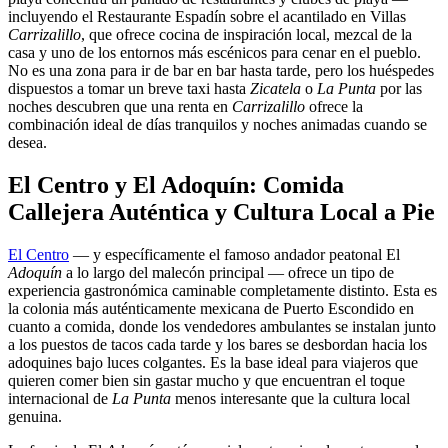
incluyendo el Restaurante Espadín sobre el acantilado en Villas
Carrizalillo
, que ofrece cocina de inspiración local, mezcal de la
casa y uno de los entornos más escénicos para cenar en el pueblo.
No es una zona para ir de bar en bar hasta tarde, pero los huéspedes
dispuestos a tomar un breve taxi hasta
Zicatela
o
La Punta
por las
noches descubren que una renta en
Carrizalillo
ofrece la
combinación ideal de días tranquilos y noches animadas cuando se
desea.
El Centro y El Adoquín: Comida
Callejera Auténtica y Cultura Local a Pie
El Centro
— y específicamente el famoso andador peatonal El
Adoquín
a lo largo del malecón principal — ofrece un tipo de
experiencia gastronómica caminable completamente distinto. Esta es
la colonia más auténticamente mexicana de Puerto Escondido en
cuanto a comida, donde los vendedores ambulantes se instalan junto
a los puestos de tacos cada tarde y los bares se desbordan hacia los
adoquines bajo luces colgantes. Es la base ideal para viajeros que
quieren comer bien sin gastar mucho y que encuentran el toque
internacional de
La Punta
menos interesante que la cultura local
genuina.