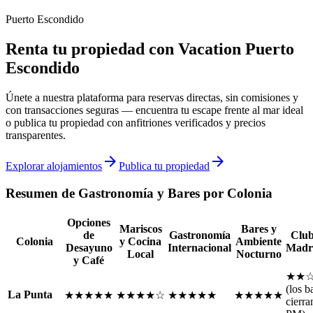
Puerto Escondido
Renta tu propiedad con Vacation Puerto
Escondido
Únete a nuestra plataforma para reservas directas, sin comisiones y
con transacciones seguras — encuentra tu escape frente al mar ideal
o publica tu propiedad con anfitriones verificados y precios
transparentes.
arrow_forward
arrow_forward
Explorar alojamientos
Publica tu propiedad
Resumen de Gastronomía y Bares por Colonia
Opciones
Mariscos
Bares y
de
Gastronomía
Club
Colonia
y Cocina
Ambiente
Desayuno
Internacional
Madr
Local
Nocturno
y Café
★★
(los b
La Punta
★★★★★
★★★★☆
★★★★★
★★★★★
cierra