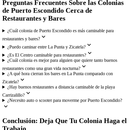
Preguntas Frecuentes Sobre las Colonias
de Puerto Escondido Cerca de
Restaurantes y Bares
¿Cuál colonia de Puerto Escondido es más caminable para
expand_more
restaurantes y bares?
expand_more
¿Puedo caminar entre La Punta y Zicatela?
expand_more
¿Es El Centro caminable para restaurantes?
¿Cuál colonia es mejor para alguien que quiere tanto buenos
expand_more
restaurantes como una gran vida nocturna?
¿A qué hora cierran los bares en La Punta comparado con
expand_more
Zicatela?
¿Hay buenos restaurantes a distancia caminable de la playa
expand_more
Carrizalillo?
¿Necesito auto o scooter para moverme por Puerto Escondido?
expand_more
Conclusión: Deja Que Tu Colonia Haga el
Trabajo