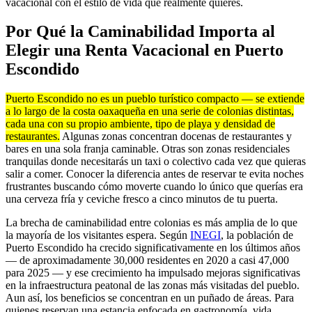
vacacional con el estilo de vida que realmente quieres.
Por Qué la Caminabilidad Importa al
Elegir una Renta Vacacional en Puerto
Escondido
Puerto Escondido no es un pueblo turístico compacto — se extiende
a lo largo de la costa oaxaqueña en una serie de colonias distintas,
cada una con su propio ambiente, tipo de playa y densidad de
restaurantes.
Algunas zonas concentran docenas de restaurantes y
bares en una sola franja caminable. Otras son zonas residenciales
tranquilas donde necesitarás un taxi o colectivo cada vez que quieras
salir a comer. Conocer la diferencia antes de reservar te evita noches
frustrantes buscando cómo moverte cuando lo único que querías era
una cerveza fría y ceviche fresco a cinco minutos de tu puerta.
La brecha de caminabilidad entre colonias es más amplia de lo que
la mayoría de los visitantes espera. Según
INEGI
, la población de
Puerto Escondido ha crecido significativamente en los últimos años
— de aproximadamente 30,000 residentes en 2020 a casi 47,000
para 2025 — y ese crecimiento ha impulsado mejoras significativas
en la infraestructura peatonal de las zonas más visitadas del pueblo.
Aun así, los beneficios se concentran en un puñado de áreas. Para
quienes reservan una estancia enfocada en gastronomía, vida