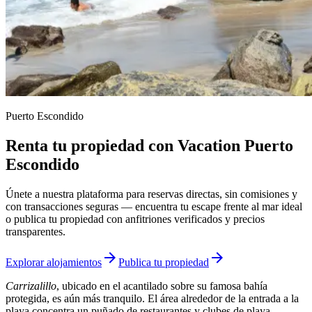
Puerto Escondido
Renta tu propiedad con Vacation Puerto
Escondido
Únete a nuestra plataforma para reservas directas, sin comisiones y
con transacciones seguras — encuentra tu escape frente al mar ideal
o publica tu propiedad con anfitriones verificados y precios
transparentes.
arrow_forward
arrow_forward
Explorar alojamientos
Publica tu propiedad
Carrizalillo
, ubicado en el acantilado sobre su famosa bahía
protegida, es aún más tranquilo. El área alrededor de la entrada a la
playa concentra un puñado de restaurantes y clubes de playa —