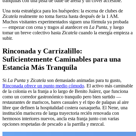
tranquilas con una pista de baile de arena y un cover accesible.
Una nota estratégica para los huéspedes: la escena de clubes de
Zicatela
realmente no toma fuerza hasta después de la 1 AM.
Muchos visitantes experimentados siguen una fórmula ya probada
— empezar con cena y tragos al atardecer en
La Punta
, y luego
tomar un breve colectivo hasta
Zicatela
cuando la energía empieza a
subir.
Rinconada y Carrizalillo:
Suficientemente Caminables para una
Estancia Más Tranquila
Si
La Punta
y
Zicatela
son demasiado animadas para tu gusto,
Rinconada ofrece un punto medio cómodo
. El activo más caminable
de la colonia es la franja a lo largo de Benito Juárez, que funciona
como un corredor gastronómico tranquilo pero bien surtido —
restaurantes de mariscos, bares casuales y el tipo de palapas al aire
libre que definen la hospitalidad costera oaxaqueña. El Nene, una
institución mariscera de larga trayectoria recién renovada con
hermosos interiores nuevos, ancla esta franja junto con varias
opciones respetadas de pescado a la parrilla y mezcal.