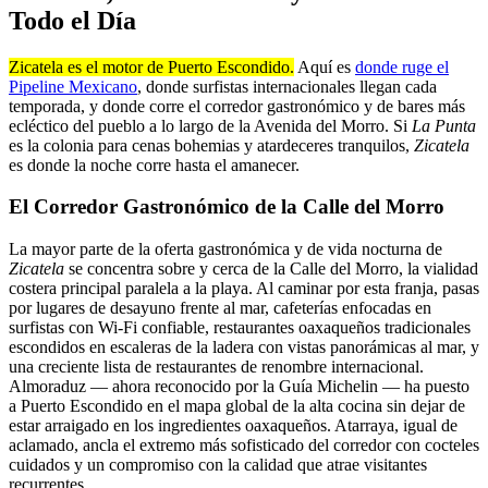
Todo el Día
Zicatela es el motor de Puerto Escondido.
Aquí es
donde ruge el
Pipeline Mexicano
, donde surfistas internacionales llegan cada
temporada, y donde corre el corredor gastronómico y de bares más
ecléctico del pueblo a lo largo de la Avenida del Morro. Si
La Punta
es la colonia para cenas bohemias y atardeceres tranquilos,
Zicatela
es donde la noche corre hasta el amanecer.
El Corredor Gastronómico de la Calle del Morro
La mayor parte de la oferta gastronómica y de vida nocturna de
Zicatela
se concentra sobre y cerca de la Calle del Morro, la vialidad
costera principal paralela a la playa. Al caminar por esta franja, pasas
por lugares de desayuno frente al mar, cafeterías enfocadas en
surfistas con Wi-Fi confiable, restaurantes oaxaqueños tradicionales
escondidos en escaleras de la ladera con vistas panorámicas al mar, y
una creciente lista de restaurantes de renombre internacional.
Almoraduz — ahora reconocido por la Guía Michelin — ha puesto
a Puerto Escondido en el mapa global de la alta cocina sin dejar de
estar arraigado en los ingredientes oaxaqueños. Atarraya, igual de
aclamado, ancla el extremo más sofisticado del corredor con cocteles
cuidados y un compromiso con la calidad que atrae visitantes
recurrentes.