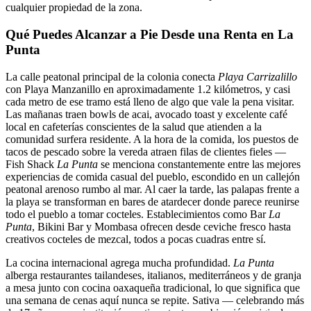
cualquier propiedad de la zona.
Qué Puedes Alcanzar a Pie Desde una Renta en La
Punta
La calle peatonal principal de la colonia conecta
Playa Carrizalillo
con Playa Manzanillo en aproximadamente 1.2 kilómetros, y casi
cada metro de ese tramo está lleno de algo que vale la pena visitar.
Las mañanas traen bowls de acai, avocado toast y excelente café
local en cafeterías conscientes de la salud que atienden a la
comunidad surfera residente. A la hora de la comida, los puestos de
tacos de pescado sobre la vereda atraen filas de clientes fieles —
Fish Shack
La Punta
se menciona constantemente entre las mejores
experiencias de comida casual del pueblo, escondido en un callejón
peatonal arenoso rumbo al mar. Al caer la tarde, las palapas frente a
la playa se transforman en bares de atardecer donde parece reunirse
todo el pueblo a tomar cocteles. Establecimientos como Bar
La
Punta
, Bikini Bar y Mombasa ofrecen desde ceviche fresco hasta
creativos cocteles de mezcal, todos a pocas cuadras entre sí.
La cocina internacional agrega mucha profundidad.
La Punta
alberga restaurantes tailandeses, italianos, mediterráneos y de granja
a mesa junto con cocina oaxaqueña tradicional, lo que significa que
una semana de cenas aquí nunca se repite. Sativa — celebrando más