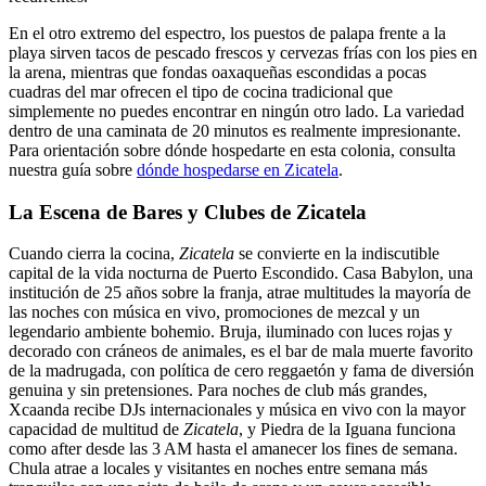
En el otro extremo del espectro, los puestos de palapa frente a la
playa sirven tacos de pescado frescos y cervezas frías con los pies en
la arena, mientras que fondas oaxaqueñas escondidas a pocas
cuadras del mar ofrecen el tipo de cocina tradicional que
simplemente no puedes encontrar en ningún otro lado. La variedad
dentro de una caminata de 20 minutos es realmente impresionante.
Para orientación sobre dónde hospedarte en esta colonia, consulta
nuestra guía sobre
dónde hospedarse en Zicatela
.
La Escena de Bares y Clubes de Zicatela
Cuando cierra la cocina,
Zicatela
se convierte en la indiscutible
capital de la vida nocturna de Puerto Escondido. Casa Babylon, una
institución de 25 años sobre la franja, atrae multitudes la mayoría de
las noches con música en vivo, promociones de mezcal y un
legendario ambiente bohemio. Bruja, iluminado con luces rojas y
decorado con cráneos de animales, es el bar de mala muerte favorito
de la madrugada, con política de cero reggaetón y fama de diversión
genuina y sin pretensiones. Para noches de club más grandes,
Xcaanda recibe DJs internacionales y música en vivo con la mayor
capacidad de multitud de
Zicatela
, y Piedra de la Iguana funciona
como after desde las 3 AM hasta el amanecer los fines de semana.
Chula atrae a locales y visitantes en noches entre semana más